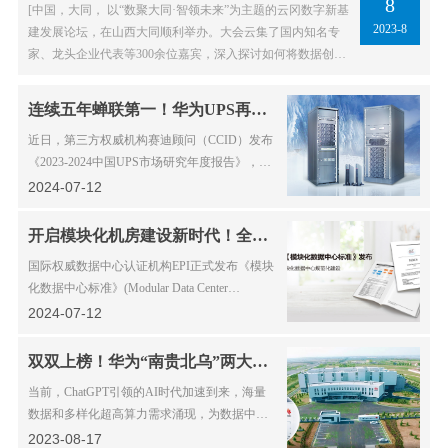
8
[中国，大同， 以“数聚大同·智领未来”为主题的云冈数字新基
2023-8
建发展论坛，在山西大同顺利举办。大会云集了国内知名专
家、龙头企业代表等300余位嘉宾，深入探讨如何将数据创新
发展经验，…
连续五年蝉联第一！华为UPS再次登顶中国UPS整体市场份额第一
近日，第三方权威机构赛迪顾问（CCID）发布
《2023-2024中国UPS市场研究年度报告》，报
告显示，2023年华为UPS再次登顶中国UPS整
2024-07-12
体市场…
开启模块化机房建设新时代！全球《模块化数据中心标准》正式发布
国际权威数据中心认证机构EPI正式发布《模块
化数据中心标准》(Modular Data Center
Standard，以下简称“MDCS”)。 《MDCS》是
2024-07-12
全球模…
双双上榜！华为“南贵北乌”两大数据中心再次获评“国家绿色数据中心”
当前，ChatGPT引领的AI时代加速到来，海量
数据和多样化超高算力需求涌现，为数据中心
带来庞大建设需求。作为“能耗大户”，数据中
2023-08-17