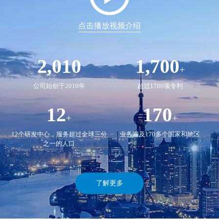
点击播放视频介绍
2,010
1,700
+
公司始创于2010年
超过1700项专利
12
170
+
+
12个研发中心，服务超过全球三分
业务遍及170多个国家和地区
之一的人口
了解更多